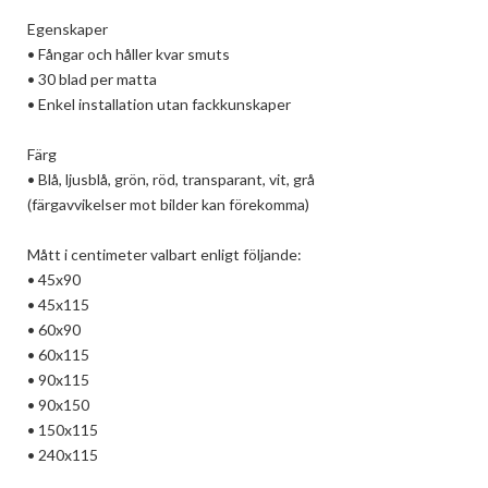
Egenskaper

• Fångar och håller kvar smuts

• 30 blad per matta

• Enkel installation utan fackkunskaper

Färg

• Blå, ljusblå, grön, röd, transparant, vit, grå

(färgavvikelser mot bilder kan förekomma)

Mått i centimeter valbart enligt följande:

• 45x90

• 45x115

• 60x90

• 60x115

• 90x115

• 90x150

• 150x115

• 240x115
