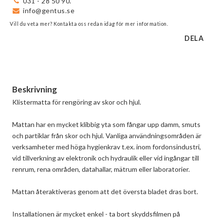
031 - 28 50 90.
info@gentus.se
Vill du veta mer? Kontakta oss redan idag för mer information.
DELA
Beskrivning
Klistermatta för rengöring av skor och hjul. 

Mattan har en mycket klibbig yta som fångar upp damm, smuts 
och partiklar från skor och hjul. Vanliga användningsområden är 
verksamheter med höga hygienkrav t.ex. inom fordonsindustri, 
vid tillverkning av elektronik och hydraulik eller vid ingångar till 
renrum, rena områden, datahallar, mätrum eller laboratorier.

Mattan återaktiveras genom att det översta bladet dras bort.

Installationen är mycket enkel - ta bort skyddsfilmen på 