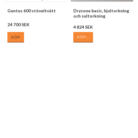
Gentus 600 stöveltvätt
Dryzone basic, hjultorkning
och sultorkning
24 700 SEK
4 824 SEK
KÖP…
KÖP