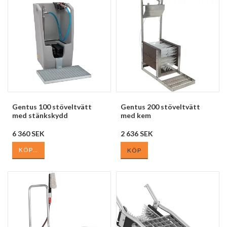
Gentus 100 stöveltvätt
Gentus 200 stöveltvätt
med stänkskydd
med kem
6 360 SEK
2 636 SEK
KÖP…
KÖP