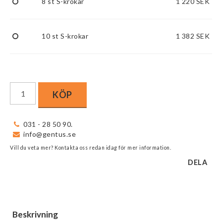
8 st S-krokar
1 220 SEK
10 st S-krokar
1 382 SEK
KÖP
031 - 28 50 90.
info@gentus.se
Vill du veta mer? Kontakta oss redan idag för mer information.
DELA
Beskrivning