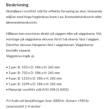
Beskrivning
Skohållare i rostfritt stål för effektiv förvaring av skor i krävande 
miljöer med höga hygienkrav inom t.ex. livsmedelsindustrin eller 
läkemedelsindustrin.

Hållaren kan monteras direkt på väggen eller på väggskena. Vid 
montage på väggskena skruvas först två skenor fast i väggen. 
Därefter skruvas hängaren fast i väggskenan. Väggskenor 
beställs separat.

Väggskruv ingår ej.

• 2 par: B: 550 x D: 186 x H: 265 mm

• 3 par: B: 750 x D: 186 x H: 265 mm

• 4 par: B: 1150 x D: 186 x H: 265 mm

• 5 par: B: 1294 x D: 186 x H: 265 mm

• Material: rostfritt stål AISI 304 (1.4301)

Fri frakt vid beställningar över 5000 kr. Annars +950 kr.
Leveranstid 1-4 veckor