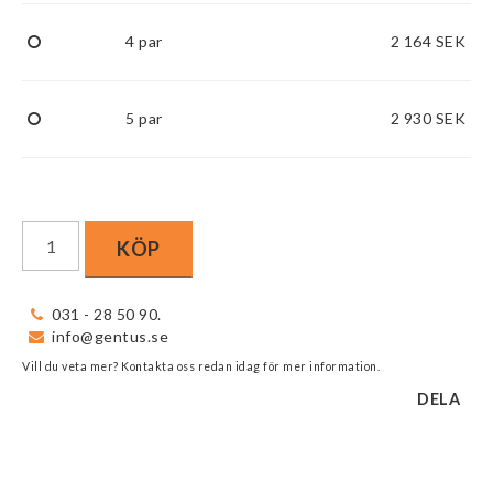
4 par
2 164 SEK
5 par
2 930 SEK
KÖP
031 - 28 50 90.
info@gentus.se
Vill du veta mer? Kontakta oss redan idag för mer information.
DELA