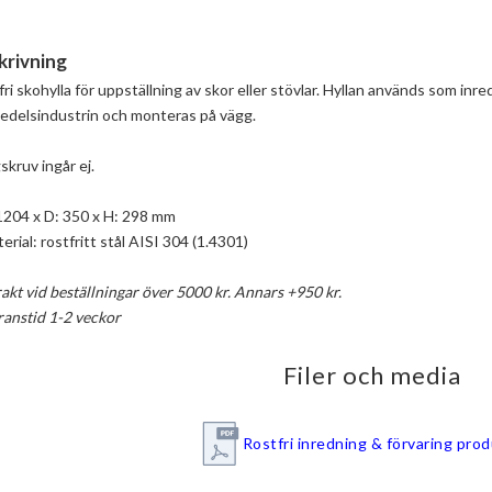
krivning
ri skohylla för uppställning av skor eller stövlar. Hyllan används som inr
medelsindustrin och monteras på vägg.

kruv ingår ej.

1204 x D: 350 x H: 298 mm

erial: rostfritt stål AISI 304 (1.4301)

rakt vid beställningar över 5000 kr. Annars +950 kr.
ranstid 1-2 veckor
Filer och media
Rostfri inredning & förvaring pro