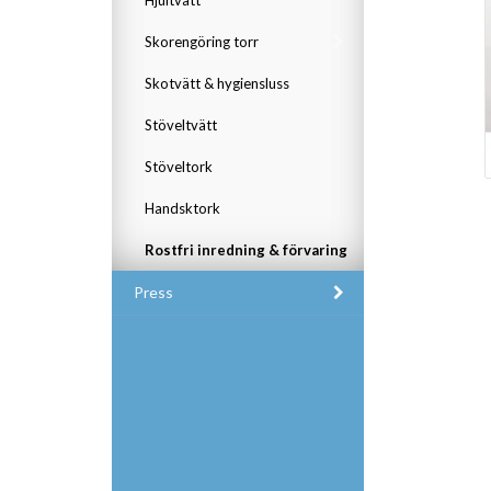
Skorengöring torr
Skotvätt & hygiensluss
Stöveltvätt
Stöveltork
Handsktork
Rostfri inredning & förvaring
Press