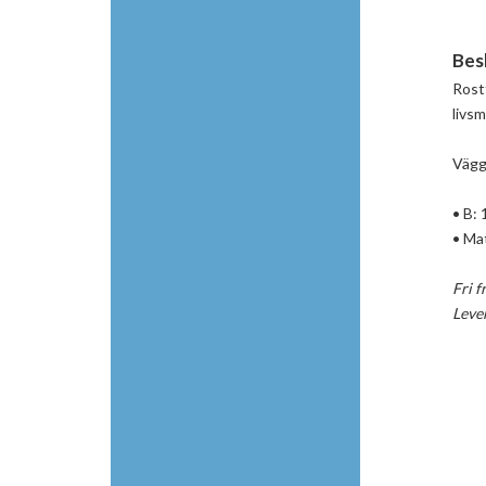
Bes
Rostf
livs
Väggs
• B: 
• Mat
Fri f
Leve