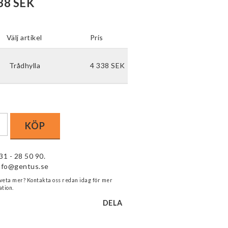
38 SEK
Välj artikel
Pris
Trådhylla
4 338 SEK
KÖP
31 - 28 50 90.
nfo@gentus.se
 veta mer? Kontakta oss redan idag för mer
tion.
DELA