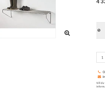
4 3
0
i
Vill du
informa